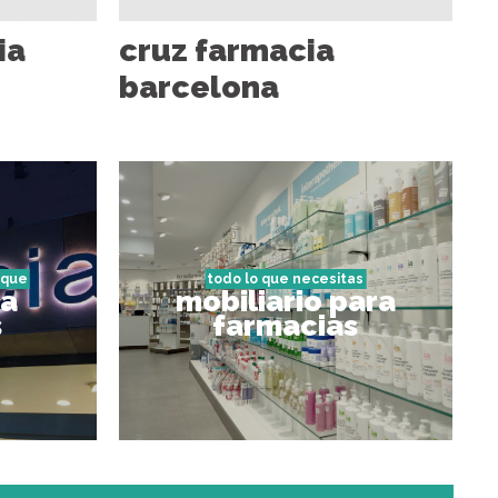
ia
cruz farmacia
barcelona
aque
todo lo que necesitas
ra
mobiliario para
s
farmacias