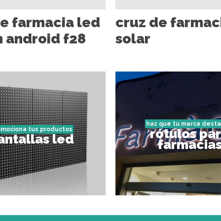
de farmacia led
cruz de farmac
n android f28
solar
haz que tu marca dest
omociona tus productos
rótulos pa
antallas led
farmacia