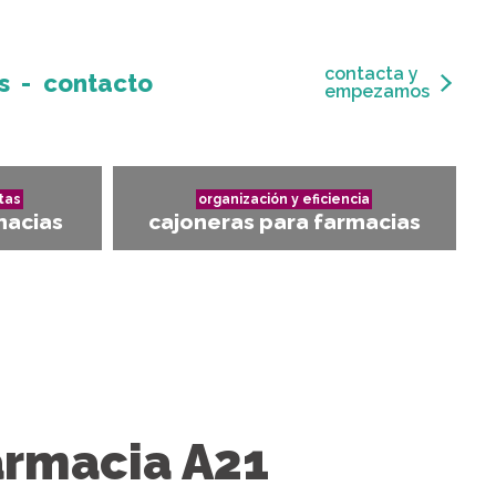
contacta y
s
contacto
empezamos
tas
organización y eficiencia
macias
cajoneras para farmacias
armacia A21