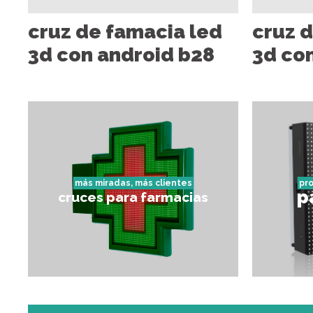
cruz de famacia led
cruz 
3d con android b28
3d co
más miradas, más clientes
pr
p
cruces para farmacias