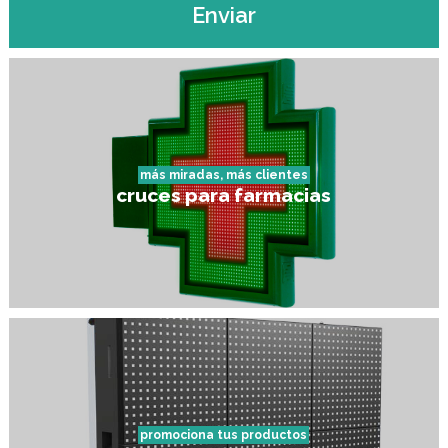
Enviar
más miradas, más clientes
cruces para farmacias
promociona tus productos